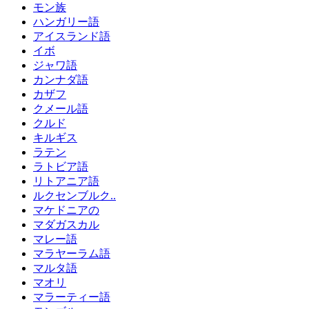
モン族
ハンガリー語
アイスランド語
イボ
ジャワ語
カンナダ語
カザフ
クメール語
クルド
キルギス
ラテン
ラトビア語
リトアニア語
ルクセンブルク..
マケドニアの
マダガスカル
マレー語
マラヤーラム語
マルタ語
マオリ
マラーティー語