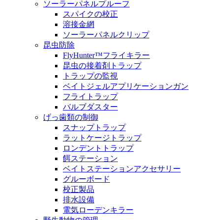
ソーラーパネルプルーフ
スパイクの校正
溶接金網
ソーラーパネルクリップ
昆虫防除
FlyHunter™フライキラー
昆虫の接着剤トラップ
トラップの監視
ベイトジェルアプリケーションガン
フライトラップ
バルブダスター
げっ歯類の制御
スナップトラップ
ラットケージトラップ
ロンデントトラップ
餌ステーション
ベイトステーションアクセサリー
グルーボード
校正製品
排水設備
電気ローデンキラー