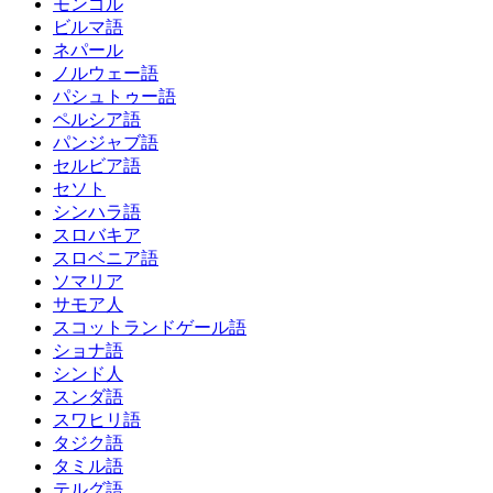
モンゴル
ビルマ語
ネパール
ノルウェー語
パシュトゥー語
ペルシア語
パンジャブ語
セルビア語
セソト
シンハラ語
スロバキア
スロベニア語
ソマリア
サモア人
スコットランドゲール語
ショナ語
シンド人
スンダ語
スワヒリ語
タジク語
タミル語
テルグ語