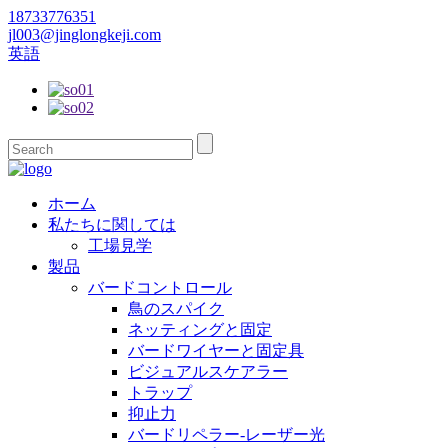
18733776351
jl003@jinglongkeji.com
英語
ホーム
私たちに関しては
工場見学
製品
バードコントロール
鳥のスパイク
ネッティングと固定
バードワイヤーと固定具
ビジュアルスケアラー
トラップ
抑止力
バードリペラー-レーザー光