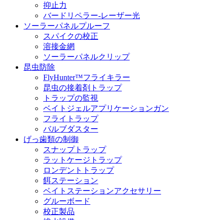
抑止力
バードリペラー-レーザー光
ソーラーパネルプルーフ
スパイクの校正
溶接金網
ソーラーパネルクリップ
昆虫防除
FlyHunter™フライキラー
昆虫の接着剤トラップ
トラップの監視
ベイトジェルアプリケーションガン
フライトラップ
バルブダスター
げっ歯類の制御
スナップトラップ
ラットケージトラップ
ロンデントトラップ
餌ステーション
ベイトステーションアクセサリー
グルーボード
校正製品