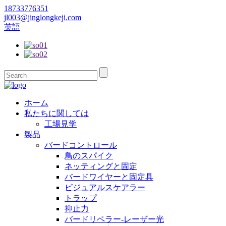
18733776351
jl003@jinglongkeji.com
英語
ホーム
私たちに関しては
工場見学
製品
バードコントロール
鳥のスパイク
ネッティングと固定
バードワイヤーと固定具
ビジュアルスケアラー
トラップ
抑止力
バードリペラー-レーザー光