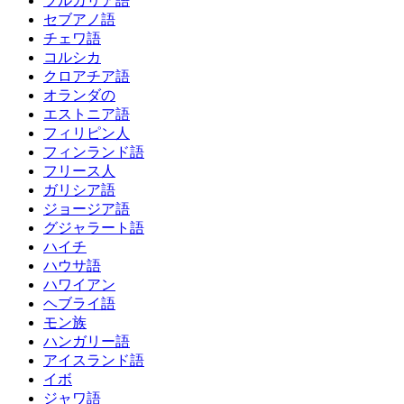
ブルガリア語
セブアノ語
チェワ語
コルシカ
クロアチア語
オランダの
エストニア語
フィリピン人
フィンランド語
フリース人
ガリシア語
ジョージア語
グジャラート語
ハイチ
ハウサ語
ハワイアン
ヘブライ語
モン族
ハンガリー語
アイスランド語
イボ
ジャワ語