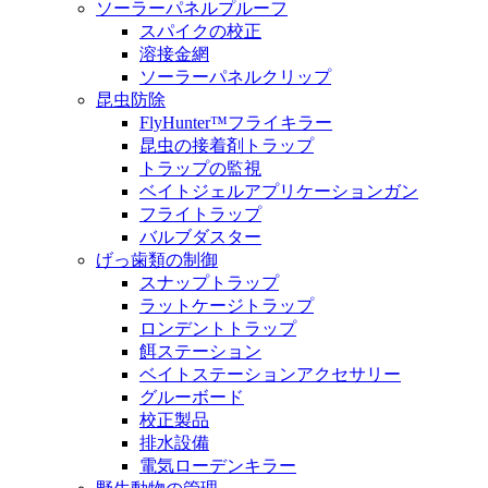
ソーラーパネルプルーフ
スパイクの校正
溶接金網
ソーラーパネルクリップ
昆虫防除
FlyHunter™フライキラー
昆虫の接着剤トラップ
トラップの監視
ベイトジェルアプリケーションガン
フライトラップ
バルブダスター
げっ歯類の制御
スナップトラップ
ラットケージトラップ
ロンデントトラップ
餌ステーション
ベイトステーションアクセサリー
グルーボード
校正製品
排水設備
電気ローデンキラー