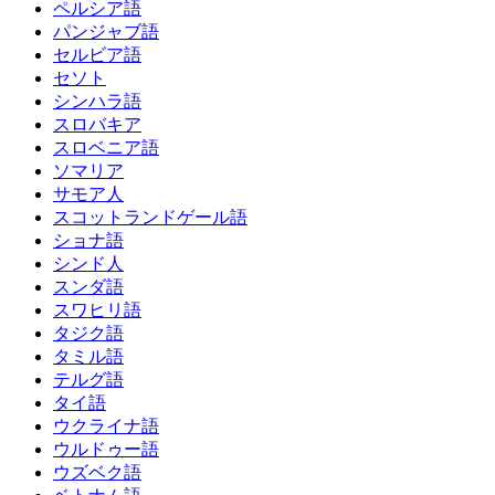
ペルシア語
パンジャブ語
セルビア語
セソト
シンハラ語
スロバキア
スロベニア語
ソマリア
サモア人
スコットランドゲール語
ショナ語
シンド人
スンダ語
スワヒリ語
タジク語
タミル語
テルグ語
タイ語
ウクライナ語
ウルドゥー語
ウズベク語