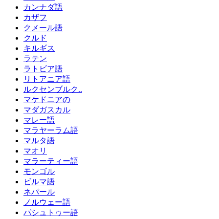
カンナダ語
カザフ
クメール語
クルド
キルギス
ラテン
ラトビア語
リトアニア語
ルクセンブルク..
マケドニアの
マダガスカル
マレー語
マラヤーラム語
マルタ語
マオリ
マラーティー語
モンゴル
ビルマ語
ネパール
ノルウェー語
パシュトゥー語