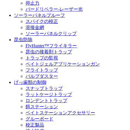
抑止力
バードリペラー-レーザー光
ソーラーパネルプルーフ
スパイクの校正
溶接金網
ソーラーパネルクリップ
昆虫防除
FlyHunter™フライキラー
昆虫の接着剤トラップ
トラップの監視
ベイトジェルアプリケーションガン
フライトラップ
バルブダスター
げっ歯類の制御
スナップトラップ
ラットケージトラップ
ロンデントトラップ
餌ステーション
ベイトステーションアクセサリー
グルーボード
校正製品